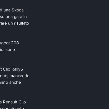
di una Skoda 
rso una gara in 
are un risultato 
eugeot 208 
io, sono 
 Clio Rally5 
zione, mancando 
hanno anche 
a Renault Clio 
i sono dovute 