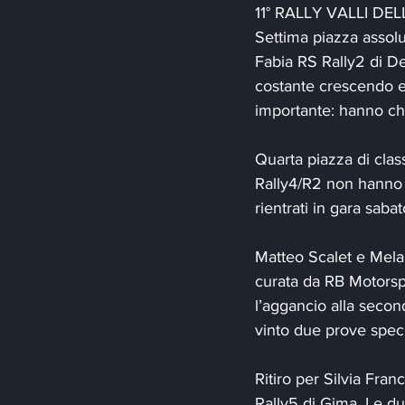
11° RALLY VALLI DE
Settima piazza assol
Fabia RS Rally2 di De
costante crescendo e 
importante: hanno chi
Quarta piazza di cla
Rally4/R2 non hanno 
rientrati in gara saba
Matteo Scalet e Melan
curata da RB Motorsp
l’aggancio alla seco
vinto due prove speci
Ritiro per Silvia Fra
Rally5 di Gima. Le du