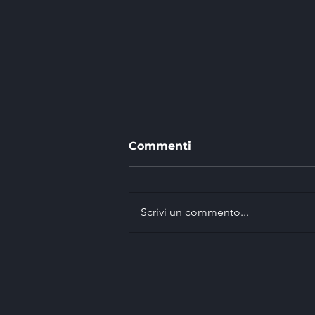
Commenti
Scrivi un commento...
EASI vince con Marco
Signor il 42° Rally della
Marca