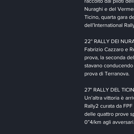
raccolto dai piloti de
Nuraghi e del Verment
Ticino, quarta gara de
dell’International Ral
22° RALLY DEI NUR
Fabrizio Cazzaro e Ro
prova, la seconda del
stavano conducendo un
prova di Terranova.
27° RALLY DEL TICI
Un’altra vittoria è a
Rally2 curata da FPF
delle quattro prove sp
0”4/km agli avversari