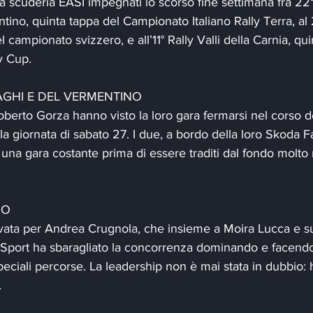
lla scuderia EASI impegnati lo scorso fine settimana fra 22°
ino, quinta tappa del Campionato Italiano Rally Terra, al 2
l campionato svizzero, e all’11° Rally Valli della Carnia, qu
ly Cup.
AGHI E DEL VERMENTINO
berto Gorza hanno visto la loro gara fermarsi nel corso de
la giornata di sabato 27. I due, a bordo della loro Skoda F
a gara costante prima di essere traditi dal fondo molto r
NO
rrivata per Andrea Crugnola, che insieme a Moira Lucca e s
 Sport ha sbaragliato la concorrenza dominando e facendo
eciali percorse. La leadership non è mai stata in dubbio: ha
.