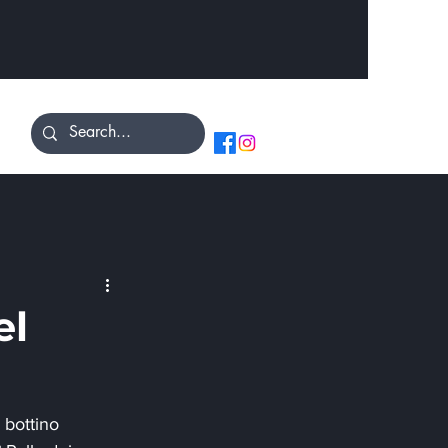
el
 bottino 