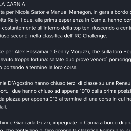
LLA CARNIA
uta per Nicola Sartor e Manuel Menegon, in gara a bordo 
lta Rally. I due, alla prima esperienza in Carnia, hanno co
costantemente all’interno della top ten, riuscendo a centr
uso secondi nella classifica dell’IRC Challenge.
sse per Alex Possamai e Genny Moruzzi, che sulla loro P
avuto troppa fortuna: saltate due prove venerdì pomerigg
to portando a termine la loro corsa.
ia D’Agostino hanno chiuso terzi di classe su una Renault
ort. I due hanno chiuso ad appena 19”0 dalla prima posi
nda piazza per appena 0”3 al termine di una corsa in cui 
ali.
nchini e Giancarla Guzzi, impegnate in Carnia a bordo di un
e, che tentavano di fare propria la classifica Femminile, s