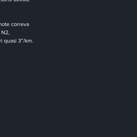
note correva 
 N2, 
ri quasi 3”/km.