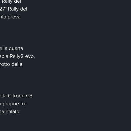
 Rally dei 
7° Rally del 
inta prova 
lla quarta 
abia Rally2 evo, 
otto della 
ulla Citroën C3 
 proprie tre 
 rifilato 