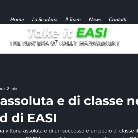
Home
La Scuderia
Il Team
News
Contatti
Take it
EASI
ғ
ᴛʜᴇ ɴᴇᴡ ᴇʀᴀ ᴏ
ʀᴀʟʟʏ ᴍᴀɴᴀɢᴇᴍᴇɴᴛ
ura: 2 min
 assoluta e di classe n
 di EASI
 vittoria assoluta e di un successo e un podio di classe il