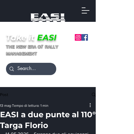
Take it
EASI
ғ
ᴛʜᴇ ɴᴇᴡ ᴇʀᴀ ᴏ
ʀᴀʟʟʏ
ᴍᴀɴᴀɢᴇᴍᴇɴᴛ
Post
13 mag
Tempo di lettura: 1 min
EASI a due punte al 110°
Targa Florio