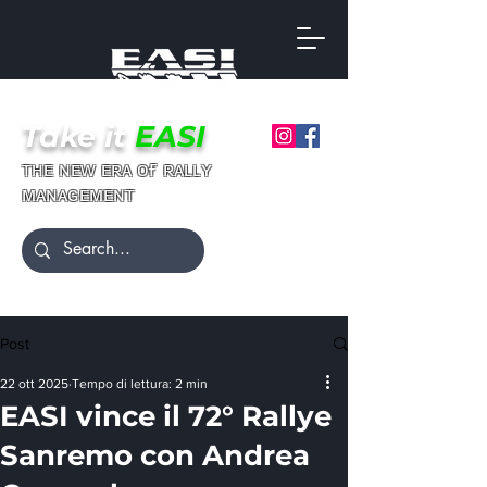
Take it
EASI
ғ
ᴛʜᴇ ɴᴇᴡ ᴇʀᴀ ᴏ
ʀᴀʟʟʏ
ᴍᴀɴᴀɢᴇᴍᴇɴᴛ
Post
22 ott 2025
Tempo di lettura: 2 min
EASI vince il 72° Rallye
Sanremo con Andrea