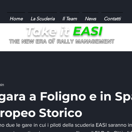
Home
La Scuderia
Il Team
News
Contatti
Take it
EASI
ғ
ᴛʜᴇ ɴᴇᴡ ᴇʀᴀ ᴏ
ʀᴀʟʟʏ ᴍᴀɴᴀɢᴇᴍᴇɴᴛ
min
 gara a Foligno e in S
uropeo Storico
due le gare in cui i piloti della scuderia EASI saranno i