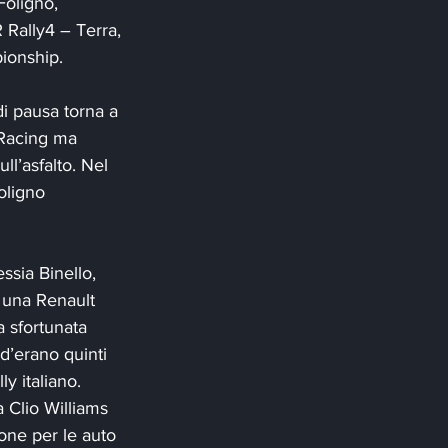
Foligno, 
 Rally4 – Terra, 
pionship.
i pausa torna a 
 Racing ma 
ll’asfalto. Nel 
oligno 
sia Binello, 
i una Renault 
 sfortunata 
d’erano quinti 
y italiano. 
a Clio Williams 
one per le auto 