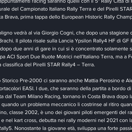
ppuntamenti racing saranno quelli con il 5° Rally Città di 
le del Campionato Italiano Rally Terra e del Pirelli STAR
sta Brava, prima tappa dello European Historic Rally Cham
ligno vedrà al via Giorgio Cogni, che dopo una stagione d
achi. Il pilota risale sulla Lancia Ypsilon Rally4 HF di GF
 dopo due anni di gare in cui si è concentrato solamente su
a ACI Sport Due Ruote Motrici nell’Italiano Terra, ma a F
classifica del Pirelli STAR Rally4 – Terra. 
o Storico Pre-2000 ci saranno anche Mattia Perosino e Ales
ortacolori EASI. I due, che saranno della partita a bordo d
ta dal Team Milano Racing, tornano in Costa Brava dopo la
 quando un problema meccanico li costrinse al ritiro quan
ino, classe 2002, è uno dei giovani piloti emergenti del rall
t e nel kart cross, debutta nei rally moderni nel 2021 con l
Rally5. Nonostante la giovane età, sviluppa una forte passi