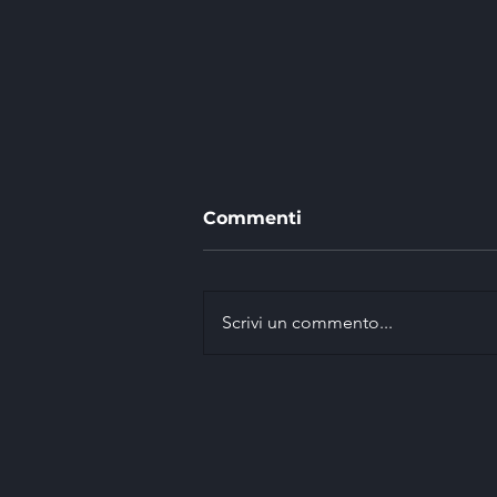
Commenti
Scrivi un commento...
EASI vince con Marco
Signor il 42° Rally della
Marca