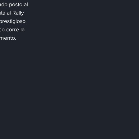
ndo posto al 
a al Rally 
prestigioso 
co corre la 
amento.