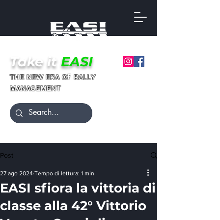
Take it
EASI
ғ
ᴛʜᴇ ɴᴇᴡ ᴇʀᴀ ᴏ
ʀᴀʟʟʏ
ᴍᴀɴᴀɢᴇᴍᴇɴᴛ
Post
27 ago 2024
Tempo di lettura: 1 min
EASI sfiora la vittoria di
classe alla 42° Vittorio