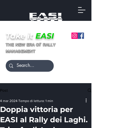
Take it
EASI
ғ
ᴛʜᴇ ɴᴇᴡ ᴇʀᴀ ᴏ
ʀᴀʟʟʏ
ᴍᴀɴᴀɢᴇᴍᴇɴᴛ
Post
4 mar 2024
Tempo di lettura: 1 min
Doppia vittoria per
EASI al Rally dei Laghi.