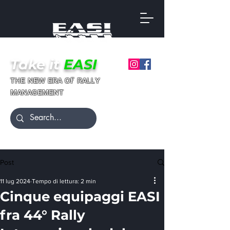
Take it
EASI
ғ
ᴛʜᴇ ɴᴇᴡ ᴇʀᴀ ᴏ
ʀᴀʟʟʏ
ᴍᴀɴᴀɢᴇᴍᴇɴᴛ
Post
11 lug 2024
Tempo di lettura: 2 min
Cinque equipaggi EASI
fra 44° Rally