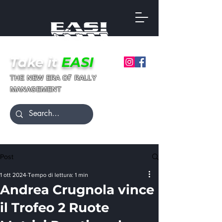
Take it
EASI
ғ
ᴛʜᴇ ɴᴇᴡ ᴇʀᴀ ᴏ
ʀᴀʟʟʏ
ᴍᴀɴᴀɢᴇᴍᴇɴᴛ
Post
1 ott 2024
Tempo di lettura: 1 min
Andrea Crugnola vince
il Trofeo 2 Ruote