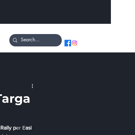
 Targa
Rally p
er E
asi 