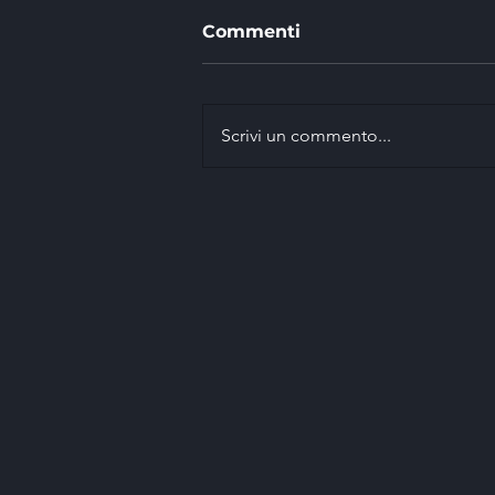
Commenti
Scrivi un commento...
EASI vince con Marco
Signor il 42° Rally della
Marca