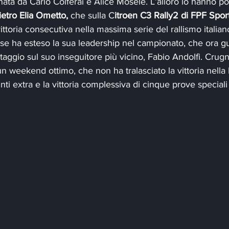
nata da Carlo Colferai e Alice Mosele. L’alloro lo hanno po
etro Elia Ometto,
 che sulla C
itroen C3 Rally2 di FPF Spor
ittoria consecutiva nella massima serie del rallismo italian
ese ha esteso la sua leadership nel campionato, che ora g
taggio sul suo inseguitore più vicino, Fabio Andolfi. Crugn
 un weekend ottimo, che non ha tralasciato la vittoria nell
ti extra e la vittoria complessiva di cinque prove speciali 