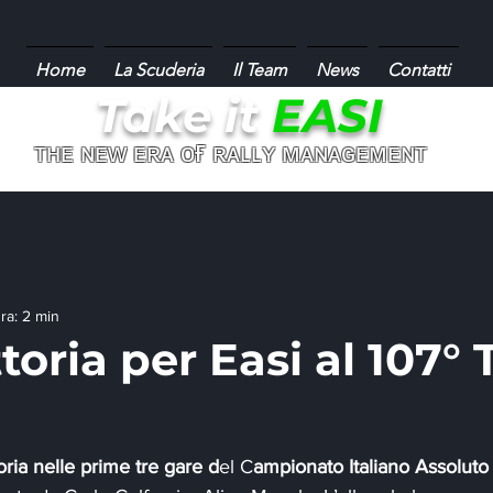
Home
La Scuderia
Il Team
News
Contatti
Take it
EASI
ғ
ᴛʜᴇ ɴᴇᴡ ᴇʀᴀ ᴏ
ʀᴀʟʟʏ ᴍᴀɴᴀɢᴇᴍᴇɴᴛ
ra: 2 min
ttoria per Easi al 107°
toria nelle prime tre gare d
el C
ampionato Italiano Assoluto 