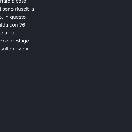
rtato a casa 
t s
ono riusciti a 
o. In questo 
uida con 76 
ola ha 
a Power Stage 
sulle nove in 