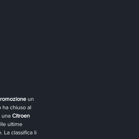
Promozione 
un 
no ha chiuso al 
u una 
Citroen 
lle ultime 
La classifica li 