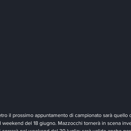
tro il prossimo appuntamento di campionato sarà quello co
il weekend del 18 giugno. Mazzocchi tornerà in scena invec
 correrà nel weekend del 30 luglio: sarà valido anche per