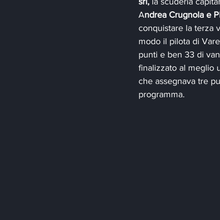
srl,
 la scuderia capita
A
ndrea Crugnola e Pi
conquistare la terza v
modo il pilota di Var
punti e ben 33 di van
finalizzato al meglio
che assegnava tre pun
programma.