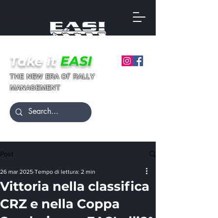
Take it
EASI
ғ
ᴛʜᴇ ɴᴇᴡ ᴇʀᴀ ᴏ
ʀᴀʟʟʏ
ᴍᴀɴᴀɢᴇᴍᴇɴᴛ
Post
26 mar 2025
Tempo di lettura: 2 min
Vittoria nella classifica
CRZ e nella Coppa