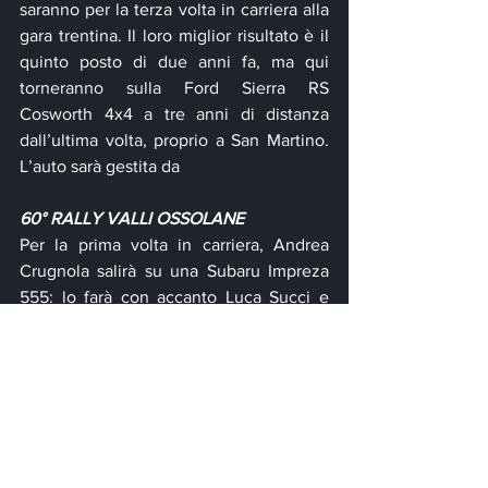
saranno per la terza volta in carriera alla 
gara trentina. Il loro miglior risultato è il 
quinto posto di due anni fa, ma qui 
torneranno sulla Ford Sierra RS 
Cosworth 4x4 a tre anni di distanza 
dall’ultima volta, proprio a San Martino. 
L’auto sarà gestita da
60° RALLY VALLI OSSOLANE
Per la prima volta in carriera, Andrea 
Crugnola salirà su una Subaru Impreza 
555: lo farà con accanto Luca Succi e 
gareggerà nella terza prova della Coppa 
Rally di Zona 1. Per lui sarà la terza 
presenza al Rally Valli Ossolane, che ha 
vinto nel 2017.