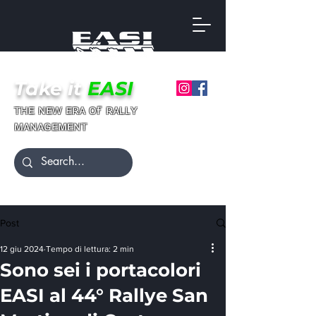
Take it
EASI
ғ
ᴛʜᴇ ɴᴇᴡ ᴇʀᴀ ᴏ
ʀᴀʟʟʏ
ᴍᴀɴᴀɢᴇᴍᴇɴᴛ
Post
12 giu 2024
Tempo di lettura: 2 min
Sono sei i portacolori
EASI al 44° Rallye San