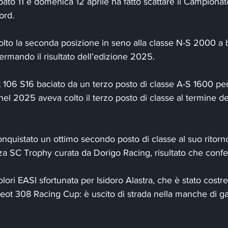
ato 11 e domenica 12 aprile ha fatto scattare il Campionato
ord.
olto la seconda posizione in seno alla classe N-S 2000 a 
ermando il risultato dell’edizione 2025.
 106 S16 baciato da un terzo posto di classe A-S 1600 per
l 2025 aveva colto il terzo posto di classe al termine del
nquistato un ottimo secondo posto di classe al suo ritorno
za SC Trophy curata da Dorigo Racing, risultato che confe
ori EASI sfortunata per Isidoro Alastra, che è stato costrett
ot 308 Racing Cup: è uscito di strada nella manche di gar