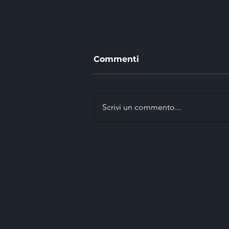
Commenti
Scrivi un commento...
EASI vince con Marco
Signor il 42° Rally della
Marca