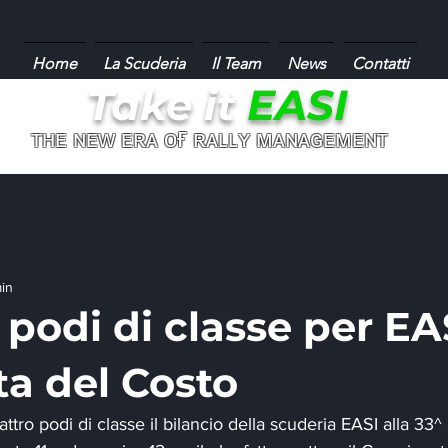
Home
La Scuderia
Il Team
News
Contatti
Take it
EASI
ғ
ᴛʜᴇ ɴᴇᴡ ᴇʀᴀ ᴏ
ʀᴀʟʟʏ ᴍᴀɴᴀɢᴇᴍᴇɴᴛ
min
podi di classe per EAS
ta del Costo
tro podi di classe il bilancio della scuderia EASI alla 33^ 