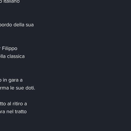
 Italiano 
bordo della sua 
 Filippo 
la classica 
 in gara a 
rma le sue doti.
o al ritiro a 
a nel tratto 