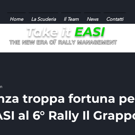
Home
La Scuderia
Il Team
News
Contatti
Take it
EASI
ғ
ᴛʜᴇ ɴᴇᴡ ᴇʀᴀ ᴏ
ʀᴀʟʟʏ ᴍᴀɴᴀɢᴇᴍᴇɴᴛ
in
nza troppa fortuna per
ASI al 6° Rally Il Grapp