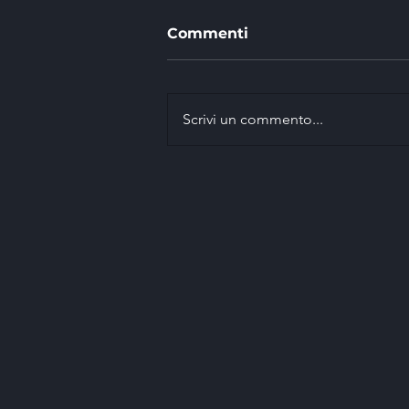
Commenti
Scrivi un commento...
EASI vince con Marco
Signor il 42° Rally della
Marca