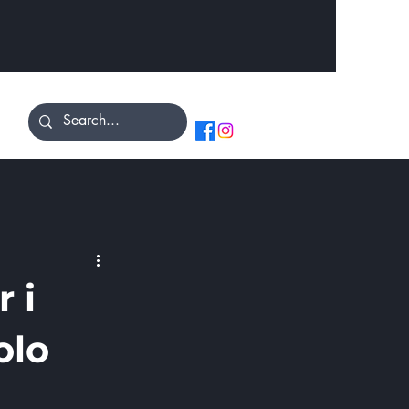
 i
olo