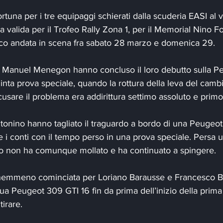
rtuna per i tre equipaggi schierati dalla scuderia EASI al via
 valida per il Trofeo Rally Zona 1, per il Memorial Nino Fo
ico andata in scena fra sabato 28 marzo e domenica 29.
 Manuel Menegon hanno concluso il loro debutto sulla P
uinta prova speciale, quando la rottura della leva del cambi
cusare il problema era addirittura settimo assoluto e primo
onino hanno tagliato il traguardo a bordo di una Peugeot
i conti con il tempo perso in una prova speciale. Persa u
gio non ha comunque mollato e ha continuato a spingere.
nemmeno cominciata per Loriano Barausse e Francesco Be
sua Peugeot 309 GTI 16 fin da prima dell’inizio della prima
tirare.