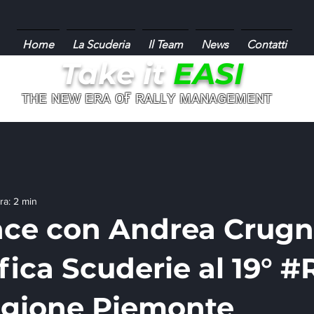
Home
La Scuderia
Il Team
News
Contatti
Take it
EASI
ғ
ᴛʜᴇ ɴᴇᴡ ᴇʀᴀ ᴏ
ʀᴀʟʟʏ ᴍᴀɴᴀɢᴇᴍᴇɴᴛ
ra: 2 min
nce con Andrea Crugn
ifica Scuderie al 19° 
egione Piemonte