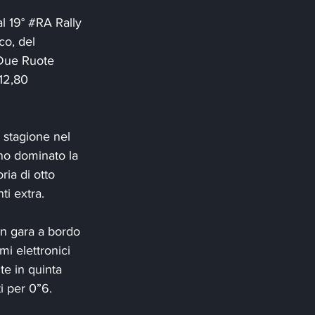
l 19° 
#RA
 Rally 
o, del 
 Due Ruote 
12,80 
 stagione nel 
no dominato la 
ia di otto 
ti extra.
n gara a bordo 
i elettronici 
te in quinta 
i per 0”6.