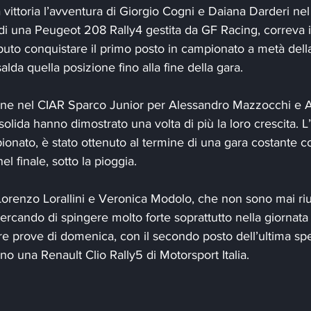
vittoria l’avventura di Giorgio Cogni e Daiana Darderi ne
di una Peugeot 208 Rally4 gestita da GF Racing, correva 
uto conquistare il primo posto in campionato a metà della
da quella posizione fino alla fine della gara.
one nel CIAR Sparco Junior per Alessandro Mazzocchi e Al
lida hanno dimostrato una volta di più la loro crescita. L’o
pionato, è stato ottenuto al termine di una gara costante co
l finale, sotto la pioggia.
orenzo Lorallini e Veronica Modolo, che non sono mai rius
ercando di spingere molto forte soprattutto nella giornata 
re prove di domenica, con il secondo posto dell’ultima spe
no una Renault Clio Rally5 di Motorsport Italia.