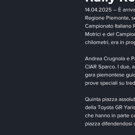
14.04.2025 – È arrivat
Regione Piemonte, se
Campionato Italiano 
Motrici e del Campion
chilometri, era in pr
Andrea Crugnola e Pie
CIAR Sparco. I due, 
gara piemontese guida
prove speciali su tre
Quinta piazza assolu
della Toyota GR Yaris
che hanno in parte co
piazza difendendosi d