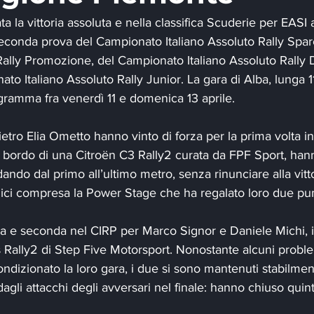
a la vittoria assoluta e nella classifica Scuderie per EASI a
conda prova del Campionato Italiano Assoluto Rally Sparc
Rally Promozione, del Campionato Italiano Assoluto Rally
ato Italiano Assoluto Rally Junior. La gara di Alba, lunga 1
ogramma fra venerdì 11 e domenica 13 aprile.
tro Elia Ometto hanno vinto di forza per la prima volta in
a bordo di una Citroën C3 Rally2 curata da FPF Sport, han
ndo dal primo all’ultimo metro, senza rinunciare alla vittor
dici compresa la Power Stage che ha regalato loro due pun
ta e seconda nel CIRP per Marco Signor e Daniele Michi, i
 Rally2 di Step Five Motorsport. Nonostante alcuni problem
ndizionato la loro gara, i due si sono mantenuti stabilmen
agli attacchi degli avversari nel finale: hanno chiuso quint