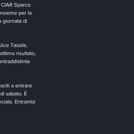
l CIAR Sparco 
insieme per la 
 giornata di 
ice Tassile, 
ttimo risultato, 
ntraddistinta 
citi a entrare 
di sabato. È 
ciale. Entrambi 