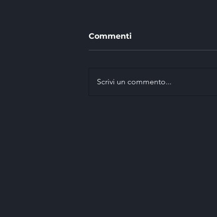
Commenti
Scrivi un commento...
EASI vince con Marco
Signor il 42° Rally della
Marca