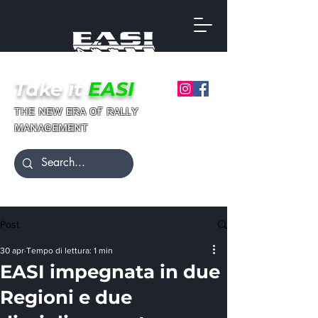
Take it
EASI
ғ
ᴛʜᴇ ɴᴇᴡ ᴇʀᴀ ᴏ
ʀᴀʟʟʏ
ᴍᴀɴᴀɢᴇᴍᴇɴᴛ
Post
30 apr
Tempo di lettura: 1 min
EASI impegnata in due
Regioni e due