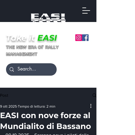
Take it
EASI
ғ
ᴛʜᴇ ɴᴇᴡ ᴇʀᴀ ᴏ
ʀᴀʟʟʏ
ᴍᴀɴᴀɢᴇᴍᴇɴᴛ
Post
9 ott 2025
Tempo di lettura: 2 min
EASI con nove forze al
Mundialito di Bassano