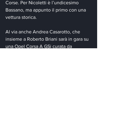
Corse. Per Nicoletti è l’undicesimo 
Bassano, ma appunto il primo con una 
vettura storica.
Al via anche Andrea Casarotto, che 
insieme a Roberto Briani sarà in gara su 
una Opel Corsa A GSi curata da 
Clacson. Anche per lui sarà il primo 
Bassano con una vettura storica.