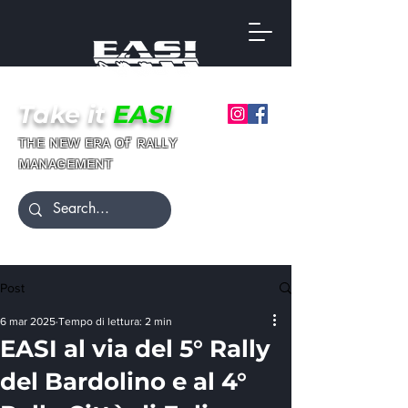
Take it
EASI
ғ
ᴛʜᴇ ɴᴇᴡ ᴇʀᴀ ᴏ
ʀᴀʟʟʏ
ᴍᴀɴᴀɢᴇᴍᴇɴᴛ
Post
6 mar 2025
Tempo di lettura: 2 min
EASI al via del 5° Rally
del Bardolino e al 4°