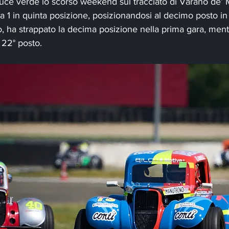
 luce verde lo scorso weekend sul tracciato di Varano de’ M
ra 1 in quinta posizione, posizionandosi al decimo posto in
, ha strappato la decima posizione nella prima gara, ment
 22° posto.