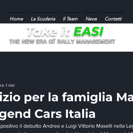
Home
La Scuderia
Il Team
News
Contatti
Take it
EASI
ғ
ᴛʜᴇ ɴᴇᴡ ᴇʀᴀ ᴏ
ʀᴀʟʟʏ ᴍᴀɴᴀɢᴇᴍᴇɴᴛ
ra: 1 min
zio per la famiglia Ma
gend Cars Italia
ositivo il debutto Andrea e Luigi Vittorio Maselli nella Leg