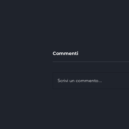
Commenti
Scrivi un commento...
EASI vince con Marco
Signor il 42° Rally della
Marca