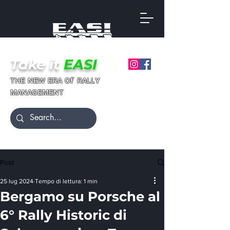
Take it
EASI
ғ
ᴛʜᴇ ɴᴇᴡ ᴇʀᴀ ᴏ
ʀᴀʟʟʏ
ᴍᴀɴᴀɢᴇᴍᴇɴᴛ
Post
25 lug 2024
Tempo di lettura: 1 min
Bergamo su Porsche al
6° Rally Historic di