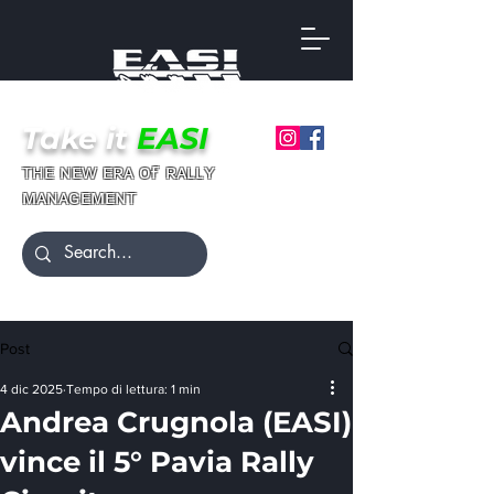
Take it
EASI
ғ
ᴛʜᴇ ɴᴇᴡ ᴇʀᴀ ᴏ
ʀᴀʟʟʏ
ᴍᴀɴᴀɢᴇᴍᴇɴᴛ
Post
4 dic 2025
Tempo di lettura: 1 min
Andrea Crugnola (EASI)
vince il 5° Pavia Rally